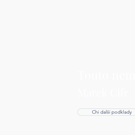
Touto nem
Marek Cifr
Chi další podklady