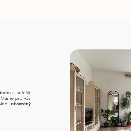
Domů
Služby
domu a neřešit
e. Máme pro vás
 plně
obsazený