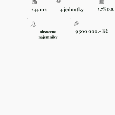
244 m2
4 jednotky
5,7% p.a.
9 500 000,- Kč
obsazeno
nájemníky