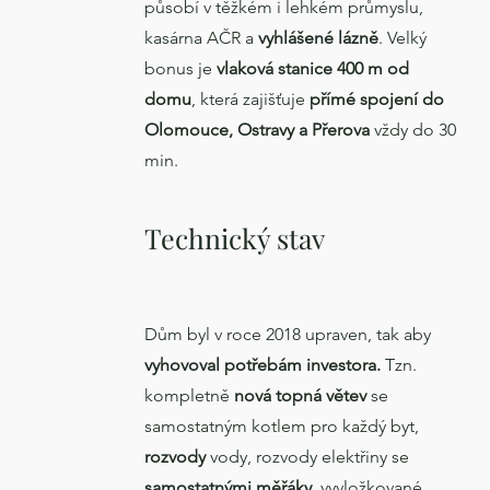
působí v těžkém i lehkém průmyslu,
kasárna AČR a
vyhlášené lázně
. Velký
bonus je
vlaková stanice 400 m od
domu
, která zajišťuje
přímé spojení do
Olomouce, Ostravy a Přerova
vždy do 30
min.
Technický stav
Dům byl v roce 2018 upraven, tak aby
vyhovoval potřebám investora.
Tzn.
kompletně
nová topná větev
se
samostatným kotlem pro každý byt,
rozvody
vody, rozvody elektřiny se
samostatnými měřáky
, vyvložkované