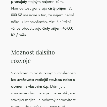
pronajaty
stejným nájemníkům.
Nemovitost generuje
čistý příjem 35
000 Kč
měsíčně s tím, že nájem nebyl
několik let navyšován. Aktuální tržní
výnos představuje
čistý příjem 45 000
Kč / měs.
Možnost dalšího
rozvoje
S dodržením odstupových vzdáleností
lze uvažovat s vedlejší stavbou nebo s
domem s vlastním č.p.
Dům je v
současné chvíli napojen na septik, ale
stávající majitel je ochotný nemovitost
dopojit do nové kanalizace pod